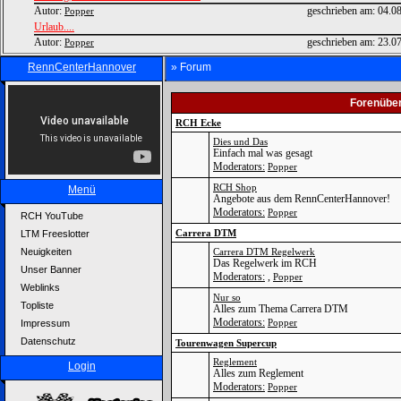
Autor:
geschrieben am:
04.0
Popper
Urlaub....
Autor:
geschrieben am:
23.0
Popper
RennCenterHannover
» Forum
Forenüber
RCH Ecke
Dies und Das
Einfach mal was gesagt
Moderators:
Popper
RCH Shop
Menü
Angebote aus dem RennCenterHannover!
Moderators:
Popper
RCH YouTube
Carrera DTM
LTM Freeslotter
Neuigkeiten
Carrera DTM Regelwerk
Das Regelwerk im RCH
Unser Banner
Moderators:
,
Popper
Weblinks
Nur so
Topliste
Alles zum Thema Carrera DTM
Moderators:
Popper
Impressum
Datenschutz
Tourenwagen Supercup
Reglement
Login
Alles zum Reglement
Moderators:
Popper