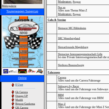
Moderators:
Popper
Bildergalerie
Nur so
Alles zum Thema Mini-Z
Tourenwagen Supercup
Moderators:
Popper
Cubs & Vereine
Slotracer MC Hildesheim
SRC Weserbergland
Slotcarfreunde Magdeburg
Slotracing Interessengemeinschaft Celle
Ist eine Private Interessengemeinschaft die s
Slotlions Braunschweig
Fahrzeuge
Carrera
Online
Alles rund um die Carrera Fahrzeuge
0 User
Sideways by Racer
Alles rund um die Fahrzeuge von Sideways
Gk Carrera
BRM
Orange UP
Alles rund um die Fahrzeuge von BRM
Muddi
Rijnout Gankema
Mini Z
Alles rund um die Fahrzeuge der Mini Z Ser
GK Carrera