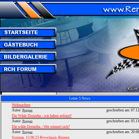
Letzte 5 News
Weihnachten
Autor:
geschrieben am:
07.1
Popper
Die Wilde Dreizehn - wir haben gefeiert!
Autor:
geschrieben am:
05.1
Popper
Die wilde Dreizehn - Wer erinnert sich?
Autor:
geschrieben am:
20.0
Popper
Sonntag, 13.08.23 Revoclassic-Rennen