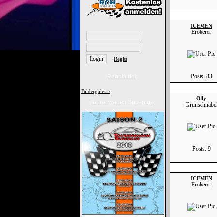
ICEMEN
Eroberer
Regist
Posts: 83
Rennbilder
Bildergalerie
Olly
Tourenwagen Supercup
Grünschnabe
Posts: 9
ICEMEN
Eroberer