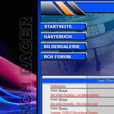
Letzte 5 New
Weihnachten
Autor:
Popper
Die Wilde Dreizehn - wir haben gefeiert!
Autor:
Popper
Die wilde Dreizehn - Wer erinnert sich?
Autor:
Popper
Sonntag, 13.08.23 Revoclassic-Rennen