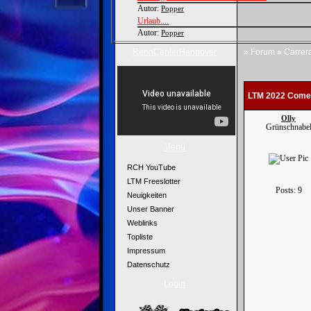
Autor:
Popper
Urlaub....
Autor:
Popper
RennCenterHannover
»
Forum
»
Carrer
LTM 2022 Comeb
Olly
Grünschnabe
Menü
RCH YouTube
LTM Freeslotter
Posts: 9
Neuigkeiten
Unser Banner
Weblinks
Topliste
Impressum
Datenschutz
Login