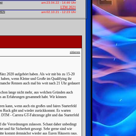
er
am:
23.04.22 - 14:46 Uhr
LTM 2021
MEN
am:
02.10.21 - 12:23 Uhr
zitieren
März 2020 aufgehört haben. Als wir mit bis zu 15-20
t haben, wenn Kleine und Große im Qualifying ihr
 manche Rennen auch mal bis weit nach 21 Uhr gedauert
 schon lange nicht mehr, aus welchen Gründen auch
rs an Erfahrungen gesammelt habt. Wir können
ren kann, wenn auch ein großes und faires Starterfeld
inen Ruck gibt und wieder zurückkommt. Es warten
ten DTM - Carrera GT-Fahrzeuge gibt und das Starterfeld
nd die Verordnungen zulassen. Schaut daher unbedingt
et und für Sicherheit gesorgt. Sehr gerne sind wie
bitte kommt demnächst wieder aus Euren Häusern raus.