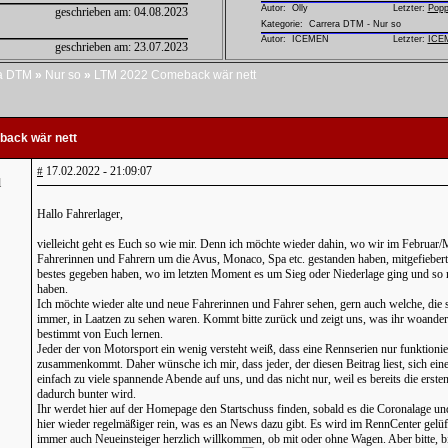
Autor:
Olly
Letzter:
Popp
geschrieben am:
04.08.2023
Kategorie: Carrera DTM - Nur so
Autor:
ICEMEN
Letzter:
ICE
geschrieben am:
23.07.2023
a DTM
»
Nur so
»
LTM 2022 Comeback wär nett
ack wär nett
17.02.2022 - 21:09:07
#
l
Hallo Fahrerlager,
vielleicht geht es Euch so wie mir. Denn ich möchte wieder dahin, wo wir im Februar/
Fahrerinnen und Fahrern um die Avus, Monaco, Spa etc. gestanden haben, mitgefieber
bestes gegeben haben, wo im letzten Moment es um Sieg oder Niederlage ging und so
haben.
Ich möchte wieder alte und neue Fahrerinnen und Fahrer sehen, gern auch welche, die
immer, in Laatzen zu sehen waren. Kommt bitte zurück und zeigt uns, was ihr woande
bestimmt von Euch lernen.
Jeder der von Motorsport ein wenig versteht weiß, dass eine Rennserien nur funktionie
zusammenkommt. Daher wünsche ich mir, dass jeder, der diesen Beitrag liest, sich e
einfach zu viele spannende Abende auf uns, und das nicht nur, weil es bereits die ers
dadurch bunter wird.
Ihr werdet hier auf der Homepage den Startschuss finden, sobald es die Coronalage u
hier wieder regelmäßiger rein, was es an News dazu gibt. Es wird im RennCenter gelüft
immer auch Neueinsteiger herzlich willkommen, ob mit oder ohne Wagen. Aber bitte, 