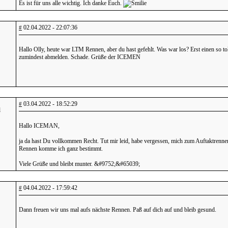
Es ist für uns alle wichtig. Ich danke Euch.
02.04.2022 - 22:07:36
#
Hallo Olly, heute war LTM Rennen, aber du hast gefehlt. Was war los? Erst einen so t
zumindest abmelden. Schade. Grüße der ICEMEN
03.04.2022 - 18:52:29
#
l
Hallo ICEMAN,
ja da hast Du vollkommen Recht. Tut mir leid, habe vergessen, mich zum Auftaktren
Rennen komme ich ganz bestimmt.
Viele Grüße und bleibt munter. &#9752;&#65039;
04.04.2022 - 17:59:42
#
Dann freuen wir uns mal aufs nächste Rennen. Paß auf dich auf und bleib gesund.