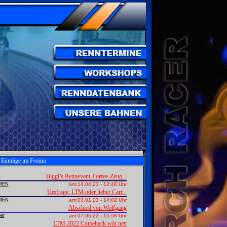
e Einträge im Forum
Biggi’s Rennevent-Porree-Zeug...
MEN
am:
14.04.23 - 12:46 Uhr
Umfrage: LTM oder lieber Carr...
MEN
am:
03.01.23 - 14:02 Uhr
Abschied von Wolfgang
er
am:
07.05.22 - 15:58 Uhr
LTM 2022 Comeback wär nett