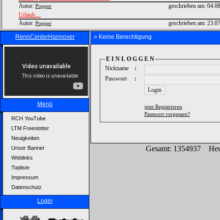
Autor:
geschrieben am:
04.0
Popper
Urlaub....
Autor:
geschrieben am:
23.0
Popper
RennCenterHannover
» Keine Berechtigung
E I N L O G G E N
Nickname
:
Passwort
:
Menü
jetzt Registrieren
Passwort vergessen?
RCH YouTube
LTM Freeslotter
Neuigkeiten
Gesamt: 1354937 Heu
Unser Banner
Weblinks
Topliste
Impressum
Datenschutz
Login