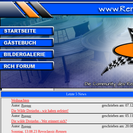
Letzte 5 News
Weihnachten
Autor:
geschrieben am:
07.1
Popper
Die Wilde Dreizehn - wir haben gefeiert!
Autor:
geschrieben am:
05.1
Popper
Die wilde Dreizehn - Wer erinnert sich?
Autor:
geschrieben am:
20.0
Popper
Sonntag, 13.08.23 Revoclassic-Rennen