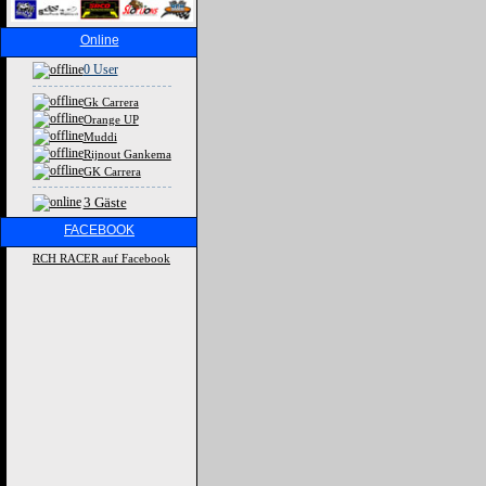
Online
0 User
Gk Carrera
Orange UP
Muddi
Rijnout Gankema
GK Carrera
3 Gäste
FACEBOOK
RCH RACER auf Facebook