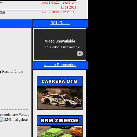
er
am:
23.04.22 - 14:46 Uhr
LTM 2021
MEN
am:
02.10.21 - 12:23 Uhr
RCH Racer
Unsere Rennserien
r Record für die