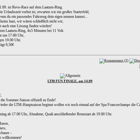
09. ist Revo-Race auf dem Laatzen-Ring.
ie Urlaubszeit vorbei ist, erwarten wir ein großes Starterfeld,
nn du ein passendes Fahrzeug dein eigen nennen kannst...
eins hast, wir wären schließlich nicht wir,
ht auch eine Lösung finden würden!
em Laatzen-Ring, 4x5 Minuten bei 11 Volt.
nt um 17.00 Uhr,
egen 19.00 Uhr.
rägt 9,50€
LTM FUN FINALE. am 14.09
.
die Sommer-Saison offiziell zu Ende!
ieder die LTM-Hauptsaison beginnt wollen wir noch einmal auf der Spa Francorchamps die 
ining ab 17.00 Uhr, Abnahme, Quali anschließender Rennstart ab 19.00 Uhr.
Hasen,
ers,
chauer -
ich willkommen!