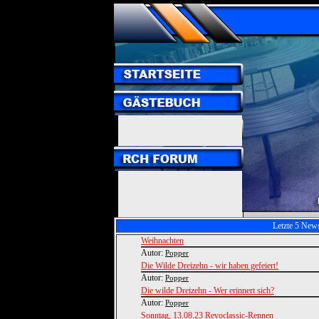
Letzte 5 New
Weihnachten
Autor:
Popper
Die Wilde Dreizehn - wir haben gefeiert!
Autor:
Popper
Die wilde Dreizehn - Wer erinnert sich?
Autor:
Popper
Sonntag, 13.08.23 Revoclassic-Rennen