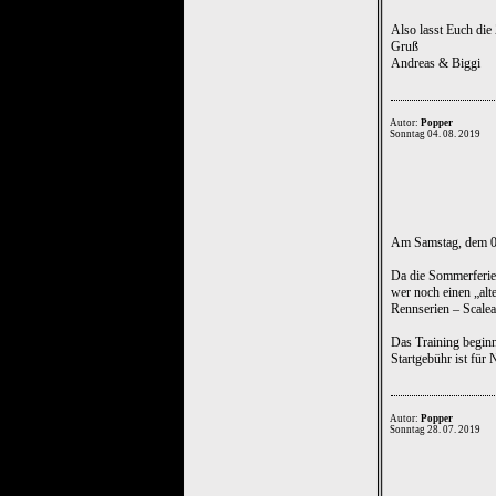
Also lasst Euch die
Gruß
Andreas & Biggi
Autor:
Popper
Sonntag 04. 08. 2019
Am Samstag, dem 03.
Da die Sommerferien
wer noch einen „alt
Rennserien – Scalea
Das Training beginn
Startgebühr ist für 
Autor:
Popper
Sonntag 28. 07. 2019