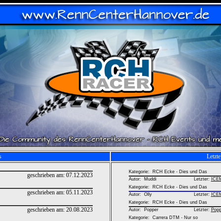
s
Letzt
Kategorie: RCH Ecke - Dies und Das
geschrieben am:
07.12.2023
Autor:
Muddi
Letzter:
ICE
Kategorie: RCH Ecke - Dies und Das
geschrieben am:
05.11.2023
Autor:
Olly
Letzter:
ICE
Kategorie: RCH Ecke - Dies und Das
geschrieben am:
20.08.2023
Autor:
Popper
Letzter:
Popp
Kategorie: Carrera DTM - Nur so