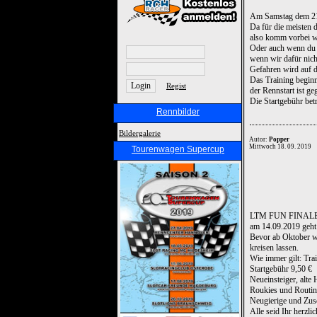
Am Samstag dem 21.
Da für die meisten d
also komm vorbei we
Oder auch wenn du k
wenn wir dafür nic
Gefahren wird auf d
Das Training begin
Regist
der Rennstart ist g
Die Startgebühr bet
Rennbilder
Bildergalerie
Autor:
Popper
Mittwoch 18. 09. 2019
Tourenwagen Supercup
LTM FUN FINALE
am 14.09.2019 geht 
Bevor ab Oktober w
kreisen lassen.
Wie immer gilt: Tra
Startgebühr 9,50 €
Neueinsteiger, alte 
Roukies und Routini
Neugierige und Zus
Alle seid Ihr herzl