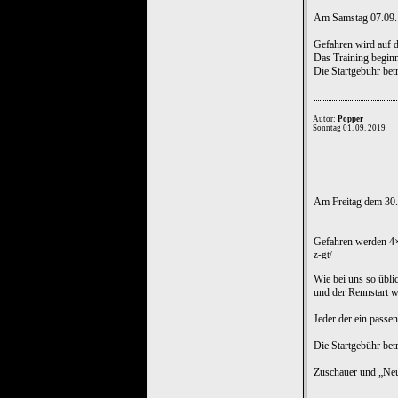
Am Samstag 07.09. g
Gefahren wird auf d
Das Training beginn
Die Startgebühr bet
Autor:
Popper
Sonntag 01. 09. 2019
Am Freitag dem 30.
Gefahren werden 4×5
z-gt/
Wie bei uns so übli
und der Rennstart w
Jeder der ein passe
Die Startgebühr bet
Zuschauer und „Neu