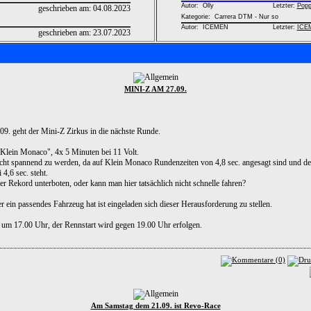
Autor:
Olly
Letzter:
Popp
geschrieben am:
04.08.2023
Kategorie: Carrera DTM - Nur so
Autor:
ICEMEN
Letzter:
ICE
geschrieben am:
23.07.2023
MINI-Z AM 27.09.
9. geht der Mini-Z Zirkus in die nächste Runde.
Klein Monaco", 4x 5 Minuten bei 11 Volt.
ht spannend zu werden, da auf Klein Monaco Rundenzeiten von 4,8 sec. angesagt sind und de
4,6 sec. steht.
r Rekord unterboten, oder kann man hier tatsächlich nicht schnelle fahren?
 ein passendes Fahrzeug hat ist eingeladen sich dieser Herausforderung zu stellen.
 um 17.00 Uhr, der Rennstart wird gegen 19.00 Uhr erfolgen.
Am Samstag dem 21.09. ist Revo-Race