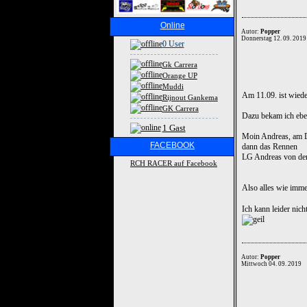
Online
Autor:
Popper
Donnerstag 12. 09. 2019
0 User
Gk Carrera
Orange UP
Muddi
Am 11.09. ist wiede
Rijnout Gankema
GK Carrera
Dazu bekam ich eben
1 Gast
Moin Andreas, am D
FACEBOOK
dann das Rennen
LG Andreas von den
RCH RACER auf Facebook
Also alles wie imm
Ich kann leider nich
Autor:
Popper
Mittwoch 04. 09. 2019