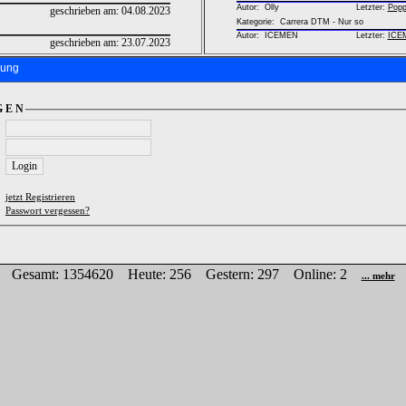
Autor:
Olly
Letzter:
Popp
geschrieben am:
04.08.2023
Kategorie: Carrera DTM - Nur so
Autor:
ICEMEN
Letzter:
ICE
geschrieben am:
23.07.2023
gung
G E N
jetzt Registrieren
Passwort vergessen?
Gesamt: 1354620 Heute: 256 Gestern: 297 Online: 2
... mehr