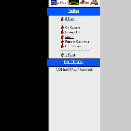
Online
0 User
Gk Carrera
Orange UP
Muddi
Rijnout Gankema
GK Carrera
1 Gast
FACEBOOK
RCH RACER auf Facebook