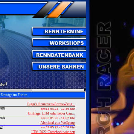
e Einträge im Forum
Biggi’s Rennevent-Porree-Zeug...
MEN
am:
14.04.23 - 12:46 Uhr
Umfrage: LTM oder lieber Carr...
MEN
am:
03.01.23 - 14:02 Uhr
Abschied von Wolfgang
er
am:
07.05.22 - 15:58 Uhr
LTM 2022 Comeback wär nett