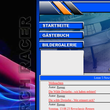
Letzte 5 New
Weihnachten
Autor:
Popper
Die Wilde Dreizehn - wir haben gefeiert!
Autor:
Popper
Die wilde Dreizehn - Wer erinnert sich?
Autor:
Popper
Sonntag, 13.08.23 Revoclassic-Rennen