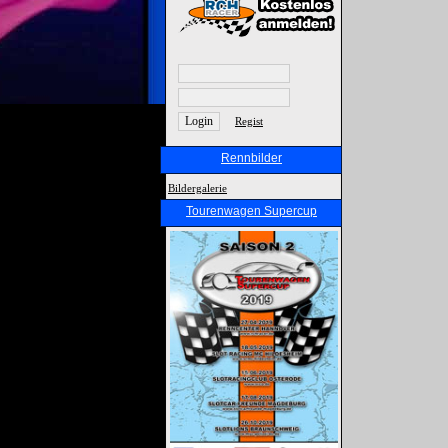
Regist
Rennbilder
Bildergalerie
Tourenwagen Supercup