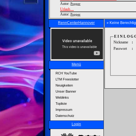
Autor:
Popper
Urlaub....
Autor:
Popper
RennCenterHannover
» Keine Berechti
E I N L O G 
Nickname
:
Passwort
:
Menü
RCH YouTube
LTM Freeslotter
Neuigkeiten
Unser Banner
Weblinks
Topliste
Impressum
Datenschutz
Login