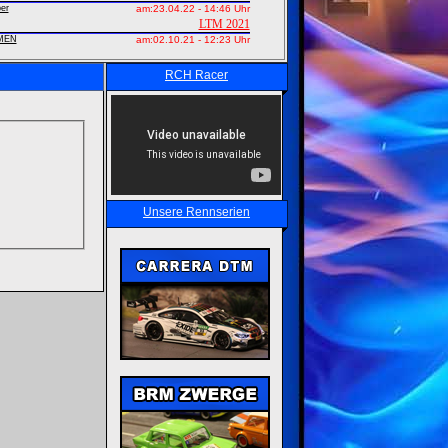
er
am:
23.04.22 - 14:46 Uhr
LTM 2021
MEN
am:
02.10.21 - 12:23 Uhr
RCH Racer
Unsere Rennserien