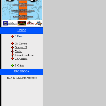
Online
0 User
Gk Carrera
Orange UP
Muddi
Rijnout Gankema
GK Carrera
3 Gäste
FACEBOOK
RCH RACER auf Facebook