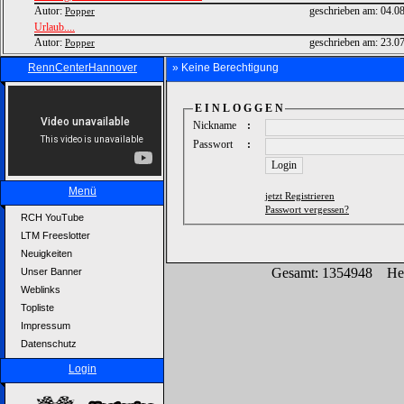
Autor:
geschrieben am:
04.0
Popper
Urlaub....
Autor:
geschrieben am:
23.0
Popper
RennCenterHannover
» Keine Berechtigung
E I N L O G G E N
Nickname
:
Passwort
:
Menü
jetzt Registrieren
Passwort vergessen?
RCH YouTube
LTM Freeslotter
Neuigkeiten
Gesamt: 1354948 He
Unser Banner
Weblinks
Topliste
Impressum
Datenschutz
Login