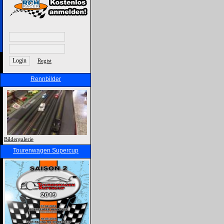
Regist
Rennbilder
Bildergalerie
Tourenwagen Supercup